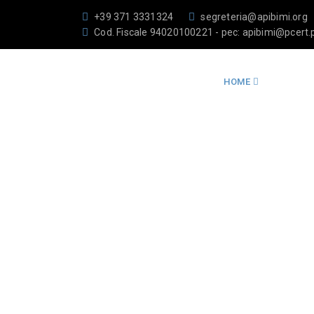
+39 371 3331324
segreteria@apibimi.org
Cod. Fiscale 94020100221 - pec: apibimi@pcert.p
HOME
CHI SI
CONTATTACI