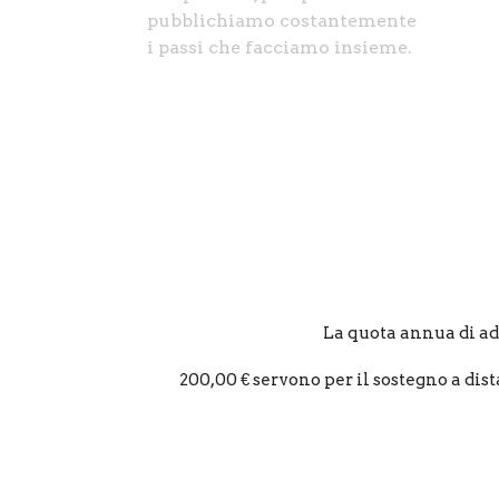
pubblichiamo costantemente
i passi che facciamo insieme.
La quota annua di ade
200,00 € servono per il sostegno a dist