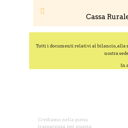
Cassa Rural
Tutti i documenti relativi al bilancio, alla
nostra sede
In 
NEWS
Crediamo nella piena
trasparenza, per questo