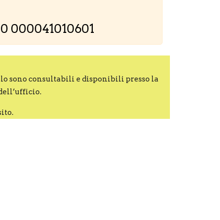
800 000041010601
llo sono consultabili e disponibili presso la
ell’ufficio.
ito.