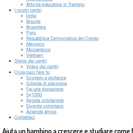
Attività educative in Trentino
I nostri centri
India
Brasile
Argentina
Perù
Repubblica Democratica del Congo
Messico
Mozambico
Vietnam
Storie dai centri
Video dai centri
Cosa puoi fare tu
Sostieni a distanza
Scheda di adesione
Fai una donazione
5×1000
Regala solidarietà
Diventa volontario
Azienda amica
Contattaci
Aiuta un bambino a crescere e studiare come f