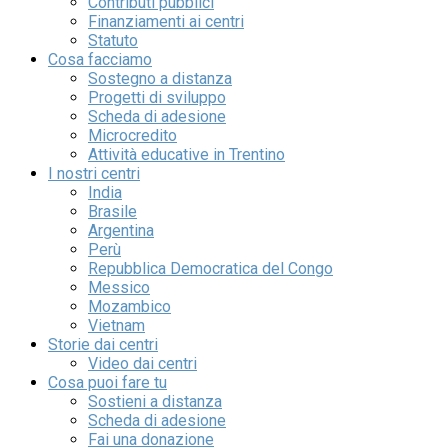
Contributi pubblici
Finanziamenti ai centri
Statuto
Cosa facciamo
Sostegno a distanza
Progetti di sviluppo
Scheda di adesione
Microcredito
Attività educative in Trentino
I nostri centri
India
Brasile
Argentina
Perù
Repubblica Democratica del Congo
Messico
Mozambico
Vietnam
Storie dai centri
Video dai centri
Cosa puoi fare tu
Sostieni a distanza
Scheda di adesione
Fai una donazione