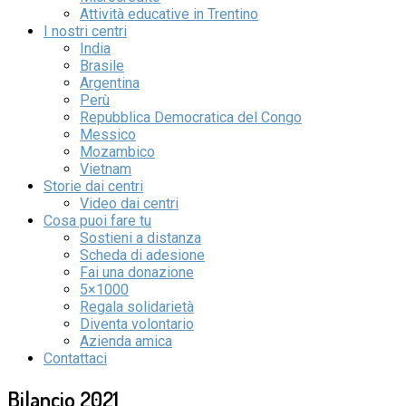
Attività educative in Trentino
I nostri centri
India
Brasile
Argentina
Perù
Repubblica Democratica del Congo
Messico
Mozambico
Vietnam
Storie dai centri
Video dai centri
Cosa puoi fare tu
Sostieni a distanza
Scheda di adesione
Fai una donazione
5×1000
Regala solidarietà
Diventa volontario
Azienda amica
Contattaci
Bilancio 2021