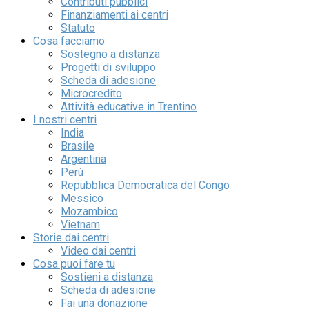
Contributi pubblici
Finanziamenti ai centri
Statuto
Cosa facciamo
Sostegno a distanza
Progetti di sviluppo
Scheda di adesione
Microcredito
Attività educative in Trentino
I nostri centri
India
Brasile
Argentina
Perù
Repubblica Democratica del Congo
Messico
Mozambico
Vietnam
Storie dai centri
Video dai centri
Cosa puoi fare tu
Sostieni a distanza
Scheda di adesione
Fai una donazione