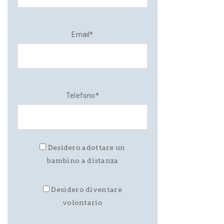
Email*
Telefono*
Desidero adottare un
bambino a distanza
Desidero diventare
volontario