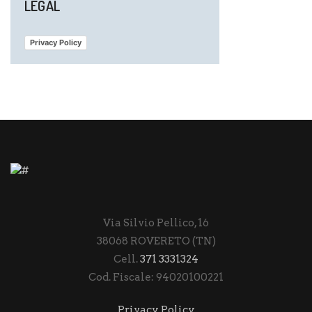
LEGAL
Privacy Policy
Via Silvio Pellico, 16
38068 ROVERETO (TN)
Cell.
371 3331324
Cod. Fiscale: 94020100221
Privacy Policy