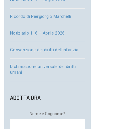
Ricordo di Piergiorgio Marchelli
Notiziario 116 – Aprile 2026
Convenzione dei diritti dell’infanzia
Dichiarazione universale dei diritti
umani
ADOTTA ORA
Nome e Cognome*