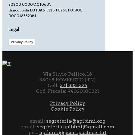
20800 000041010601
Bancoposta EU IBAN IT18 J 07601 01800
000016562381
Legal
Privacy Policy
Via Silvio Pellico, 16
38068 ROVERETO (TN)
Cell.
371 3331324
Cod. Fiscale: 94020100221
Privacy Policy
Cookie Policy
email:
segreteria@apibimi.org
email:
segreteria.apibimi@gmail.com
pec:
apibimi@pcert.postecert.it