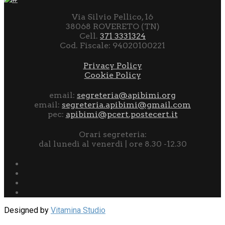
Via Silvio Pellico, 16
38068 ROVERETO (TN)
Cell.
371 3331324
Cod. Fiscale: 94020100221
Privacy Policy
Cookie Policy
email:
segreteria@apibimi.org
email:
segreteria.apibimi@gmail.com
pec:
apibimi@pcert.postecert.it
Orari segreteria:
dal lunedì al venerdì | ore 8.30 -12.30
Designed by
Vitamina Studio