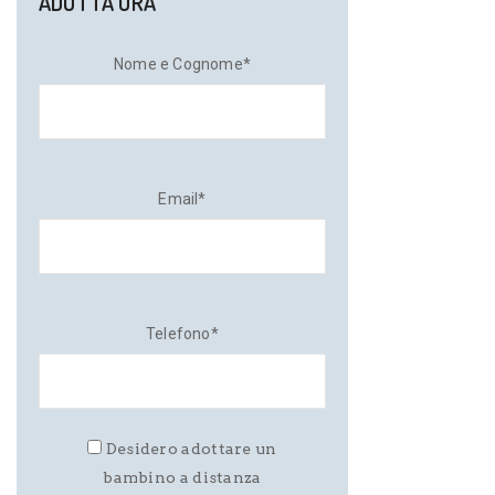
ADOTTA ORA
Nome e Cognome*
Email*
Telefono*
Desidero adottare un
bambino a distanza