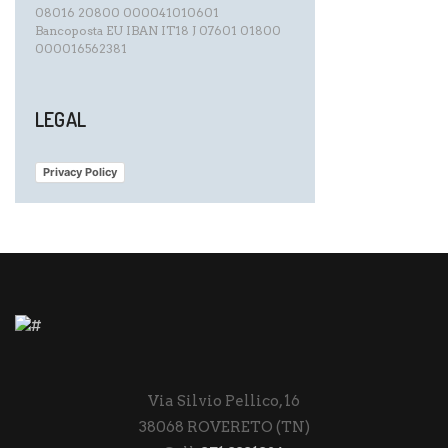
08016 20800 000041010601
Bancoposta EU IBAN IT18 J 07601 01800
000016562381
LEGAL
Privacy Policy
Via Silvio Pellico, 16
38068 ROVERETO (TN)