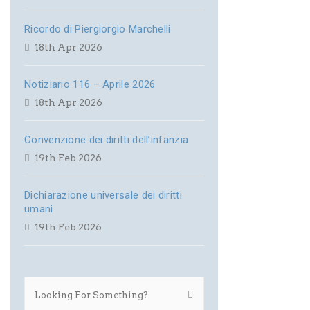
Ricordo di Piergiorgio Marchelli
18th Apr 2026
Notiziario 116 – Aprile 2026
18th Apr 2026
Convenzione dei diritti dell’infanzia
19th Feb 2026
Dichiarazione universale dei diritti
umani
19th Feb 2026