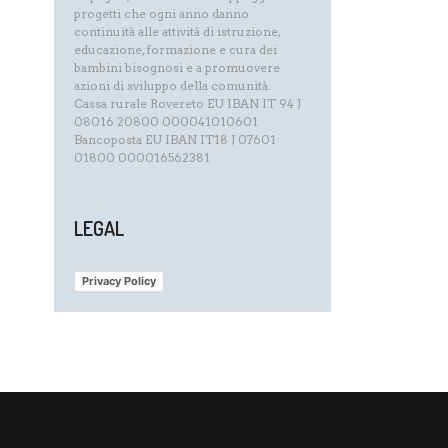
progetti che ogni anno danno
continuità alle attività di istruzione,
educazione, formazione e cura dei
bambini bisognosi e a promuovere
azioni di sviluppo della comunità.
Cassa rurale Rovereto EU IBAN IT 94 J
08016 20800 000041010601
Bancoposta EU IBAN IT18 J 07601
01800 000016562381
LEGAL
Privacy Policy