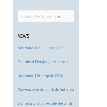
NEWS
Notiziario 117 – Luglio 2026
Ricordo di Piergiorgio Marchelli
Notiziario 116 – Aprile 2026
Convenzione dei diritti dell’infanzia
Dichiarazione universale dei diritti