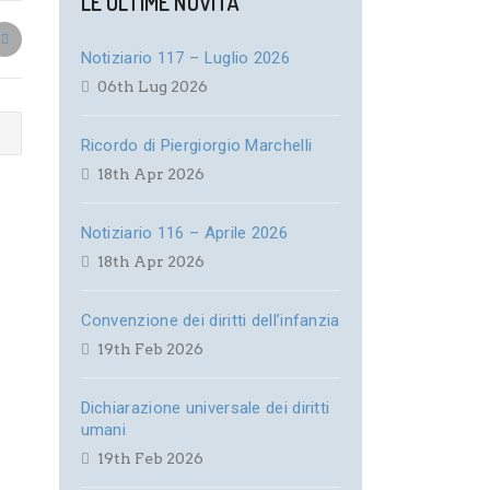
LE ULTIME NOVITÀ
Notiziario 117 – Luglio 2026
06th Lug 2026
Ricordo di Piergiorgio Marchelli
18th Apr 2026
Notiziario 116 – Aprile 2026
18th Apr 2026
Convenzione dei diritti dell’infanzia
19th Feb 2026
Dichiarazione universale dei diritti
umani
19th Feb 2026