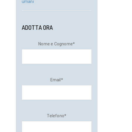
umani
ADOTTA ORA
Nome e Cognome*
Email*
Telefono*