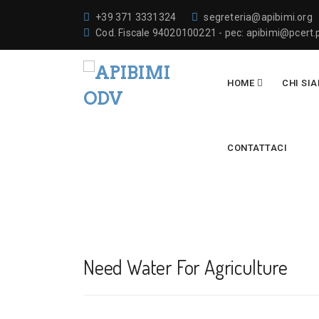
+39 371 3331324
segreteria@apibimi.org
Cod. Fiscale 94020100221 - pec: apibimi@pcert.p
HOME
CHI SI
CONTATTACI
Need Water For Agriculture