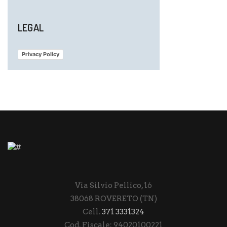
LEGAL
Privacy Policy
Via Silvio Pellico, 16
38068 ROVERETO (TN)
Cell.
371 3331324
Cod. Fiscale: 94020100221