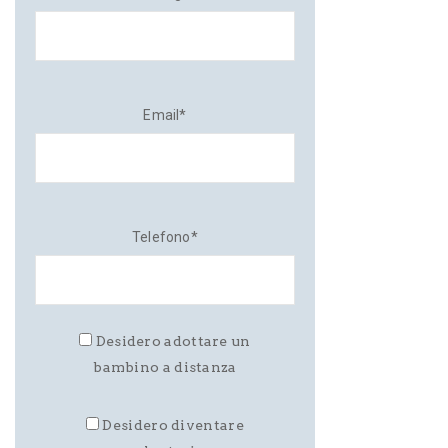
Email*
Telefono*
Desidero adottare un
bambino a distanza
Desidero diventare