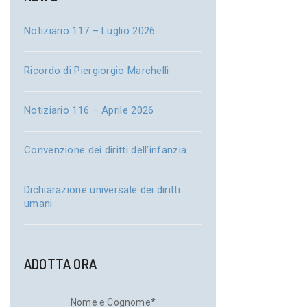
Notiziario 117 – Luglio 2026
Ricordo di Piergiorgio Marchelli
Notiziario 116 – Aprile 2026
Convenzione dei diritti dell’infanzia
Dichiarazione universale dei diritti
umani
ADOTTA ORA
Nome e Cognome*