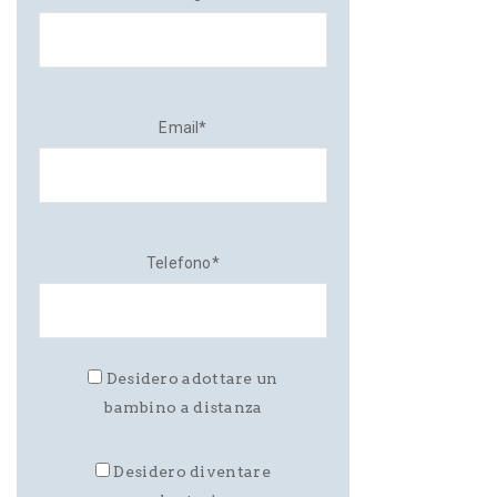
Email*
Telefono*
Desidero adottare un
bambino a distanza
Desidero diventare