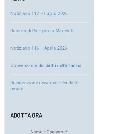
Notiziario 117 – Luglio 2026
Ricordo di Piergiorgio Marchelli
Notiziario 116 – Aprile 2026
Convenzione dei diritti dell’infanzia
Dichiarazione universale dei diritti
umani
ADOTTA ORA
Nome e Cognome*