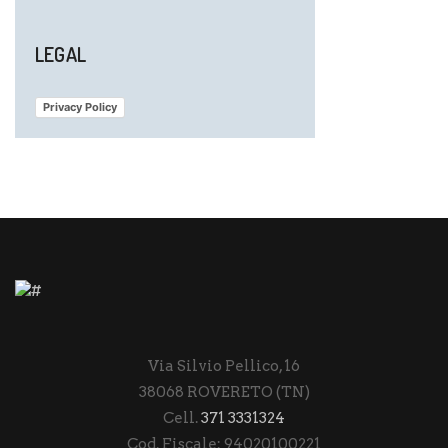
LEGAL
Privacy Policy
Via Silvio Pellico, 16
38068 ROVERETO (TN)
Cell.
371 3331324
Cod. Fiscale: 94020100221