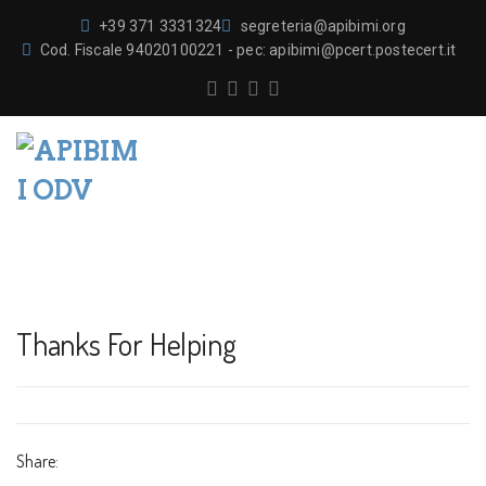
+39 371 3331324
segreteria@apibimi.org
Cod. Fiscale 94020100221 - pec: apibimi@pcert.postecert.it
Thanks For Helping
Share: