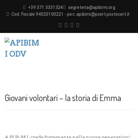
+39 371 3331324
segreteria@apibimi.org
Cod. Fiscale 94020100221 - pec: apibimi@pcert.postecert.it
Giovani volontari – la storia di Emma
A.P.I.Bi.M.I. crede fortemente nelle nuove generazioni,