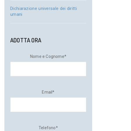
Dichiarazione universale dei diritti
umani
ADOTTA ORA
Nome e Cognome*
Email*
Telefono*