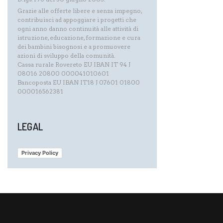
Grazie alle offerte libere e senza impegno,
contribuisci ad appoggiare i progetti che
ogni anno danno continuità alle attività di
istruzione, educazione, formazione e cura
dei bambini bisognosi e a promuovere
azioni di sviluppo della comunità.
Cassa rurale Rovereto EU IBAN IT 94 J
08016 20800 000041010601
Bancoposta EU IBAN IT18 J 07601 01800
000016562381
LEGAL
Privacy Policy