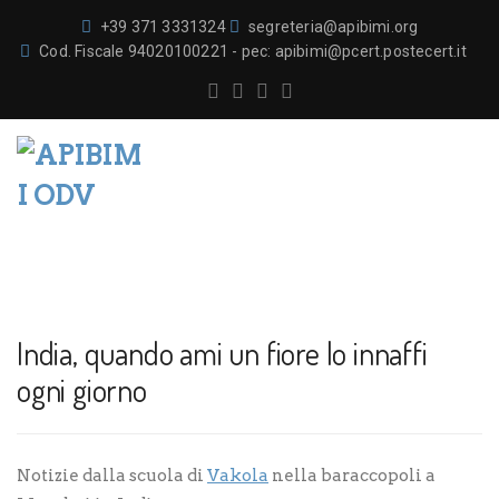
+39 371 3331324
segreteria@apibimi.org
Cod. Fiscale 94020100221 - pec: apibimi@pcert.postecert.it
India, quando ami un fiore lo innaffi
ogni giorno
Notizie dalla scuola di
Vakola
nella baraccopoli a