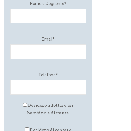
Nome e Cognome*
Email*
Telefono*
Desidero adottare un
bambino a distanza
Desidero diventare