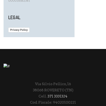
000016562381
LEGAL
Privacy Policy
Via Silvio Pellico, 16
38068 ROVERETO (TN)
Cell.
371 3331324
Cod. Fiscale: 94020100221